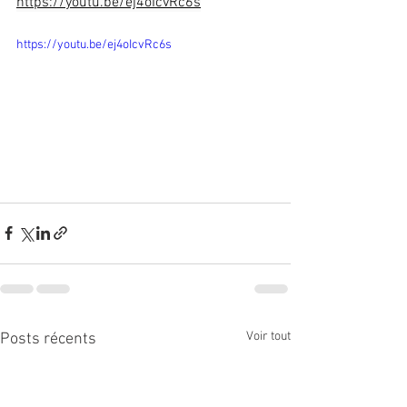
https://youtu.be/ej4oIcvRc6s
https://youtu.be/ej4oIcvRc6s
Voir tout
Posts récents