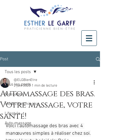
Post
Tous les posts
@ELGBienEtre
Tous les posts
2 juin 2020
1 min de lecture
Automassage des bras.
Massages
Votre massage, votre
Médecine chinoise
santé!
Lifestyle
Auto-massage
Voici l'automassage des bras avec 4 
manœuvres simples à réaliser chez soi.